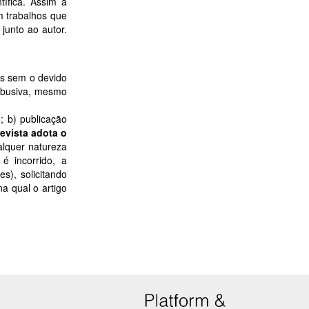
ífica. Assim a
m trabalhos que
junto ao autor.
es sem o devido
 abusiva, mesmo
; b) publicação
evista adota o
lquer natureza
é incorrido, a
s), solicitando
na qual o artigo