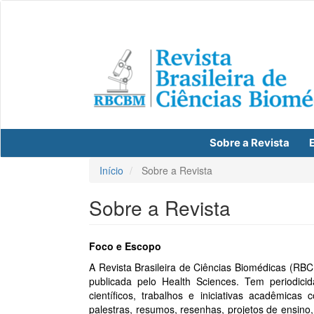
Navegação
Principal
Conteúdo
principal
Barra
Lateral
Sobre a Revista
E
Início
Sobre a Revista
Sobre a Revista
Foco e Escopo
A Revista Brasileira de Ciências Biomédicas (RBCB
publicada pelo Health Sciences. Tem periodici
científicos, trabalhos e iniciativas acadêmicas 
palestras, resumos, resenhas, projetos de ensino