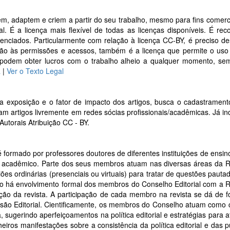
xem, adaptem e criem a partir do seu trabalho, mesmo para fins comerc
nal. É a licença mais flexível de todas as licenças disponíveis. É r
enciados. Particularmente com relação à licença CC-BY, é preciso de
ação às permissões e acessos, também é a licença que permite o us
ros podem obter lucros com o trabalho alheio a qualquer momento, se
a
|
Ver o Texto Legal
 exposição e o fator de impacto dos artigos, busca o cadastrament
zam artigos livremente em redes sócias profissionais/acadêmicas. Já i
 Autorais Atribuição CC - BY.
 é formado por professores doutores de diferentes instituições de ensi
eio acadêmico. Parte dos seus membros atuam nas diversas áreas da
ões ordinárias (presenciais ou virtuais) para tratar de questões paut
não há envolvimento formal dos membros do Conselho Editorial com 
ção da revista. A participação de cada membro na revista se dá de fo
ssão Editorial. Cientificamente, os membros do Conselho atuam como 
a, sugerindo aperfeiçoamentos na política editorial e estratégias para
iros manifestações sobre a consistência da política editorial e das p