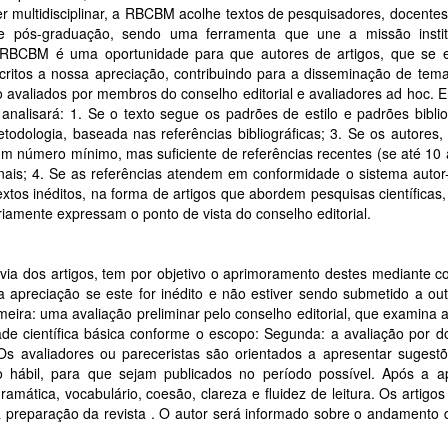
 multidisciplinar, a RBCBM acolhe textos de pesquisadores, docentes
 e pós-graduação, sendo uma ferramenta que une a missão insti
 A RBCBM é uma oportunidade para que autores de artigos, que se
ritos a nossa apreciação, contribuindo para a disseminação de tem
o avaliados por membros do conselho editorial e avaliadores ad hoc. E
analisará: 1. Se o texto segue os padrões de estilo e padrões bibli
metodologia, baseada nas referências bibliográficas; 3. Se os autores,
 um número mínimo, mas suficiente de referências recentes (se até 10 
cionais; 4. Se as referências atendem em conformidade o sistema auto
os inéditos, na forma de artigos que abordem pesquisas científicas,
iamente expressam o ponto de vista do conselho editorial.
ia dos artigos, tem por objetivo o aprimoramento destes mediante 
 apreciação se este for inédito e não estiver sendo submetido a out
meira: uma avaliação preliminar pelo conselho editorial, que examina
dade científica básica conforme o escopo: Segunda: a avaliação por do
Os avaliadores ou pareceristas são orientados a apresentar sugestõ
 hábil, para que sejam publicados no período possível. Após a a
ramática, vocabulário, coesão, clareza e fluidez de leitura. Os artig
 a preparação da revista . O autor será informado sobre o andamento 