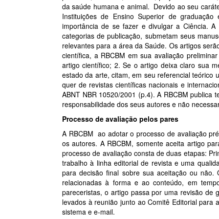
da saúde humana e animal. Devido ao seu caráter
Instituições de Ensino Superior de graduação
importância de se fazer e divulgar a Ciência.
categorias de publicação, submetam seus manusc
relevantes para a área da Saúde. Os artigos serã
científica, a RBCBM em sua avaliação preliminar 
artigo científico; 2. Se o artigo deixa claro sua 
estado da arte, citam, em seu referencial teórico
quer de revistas científicas nacionais e interna
ABNT NBR 10520/2001 (p.4). A RBCBM publica text
responsabilidade dos seus autores e não necessar
Processo de avaliação pelos pares
A RBCBM ao adotar o processo de avaliação prév
os autores. A RBCBM, somente aceita artigo para
processo de avaliação consta de duas etapas: Pri
trabalho à linha editorial de revista e uma quali
para decisão final sobre sua aceitação ou não. 
relacionadas à forma e ao conteúdo, em tempo
pareceristas, o artigo passa por uma revisão de g
levados à reunião junto ao Comitê Editorial para
sistema e e-mail.