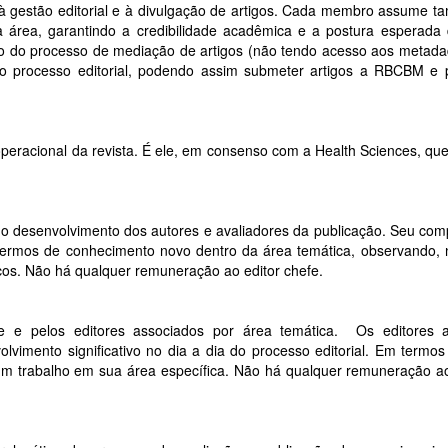
s à gestão editorial e à divulgação de artigos. Cada membro assume 
a área, garantindo a credibilidade acadêmica e a postura esperada
ado do processo de mediação de artigos (não tendo acesso aos metada
no processo editorial, podendo assim submeter artigos a RBCBM e 
operacional da revista. É ele, em consenso com a Health Sciences, que
e o desenvolvimento dos autores e avaliadores da publicação. Seu co
termos de conhecimento novo dentro da área temática, observando,
icos. Não há qualquer remuneração ao editor chefe.
efe e pelos editores associados por área temática. Os editores 
lvimento significativo no dia a dia do processo editorial. Em termos 
 um trabalho em sua área específica. Não há qualquer remuneração