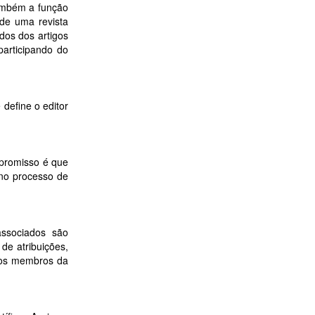
também a função
 de uma revista
dos dos artigos
participando do
 define o editor
mpromisso é que
 no processo de
associados são
de atribuições,
 aos membros da