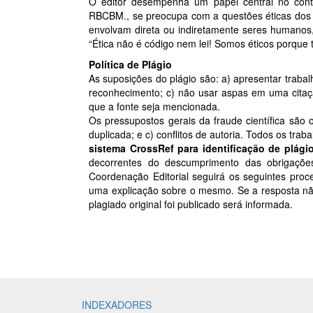
O editor desempenha um papel central no contr
RBCBM., se preocupa com a questões éticas dos a
envolvam direta ou indiretamente seres humanos,
“Ética não é código nem lei! Somos éticos porque
Política de Plágio
As suposições do plágio são: a) apresentar traba
reconhecimento; c) não usar aspas em uma citaçã
que a fonte seja mencionada.
Os pressupostos gerais da fraude científica são o
duplicada; e c) conflitos de autoria. Todos os tr
sistema CrossRef para identificação de plági
decorrentes do descumprimento das obrigações
Coordenação Editorial seguirá os seguintes proce
uma explicação sobre o mesmo. Se a resposta não fo
plagiado original foi publicado será informada.
INDEXADORES