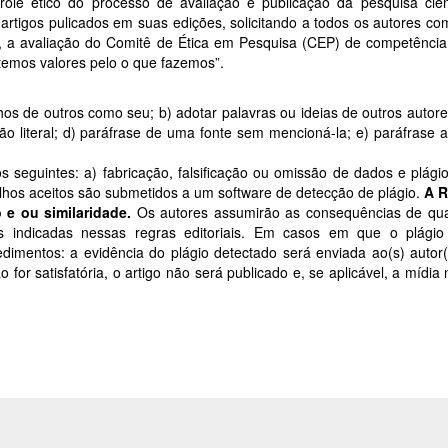
ole ético do processo de avaliação e publicação da pesquisa cient
rtigos pulicados em suas edições, solicitando a todos os autores co
 a avaliação do Comitê de Ética em Pesquisa (CEP) de competência 
 temos valores pelo o que fazemos”.
lhos de outros como seu; b) adotar palavras ou ideias de outros autor
o literal; d) paráfrase de uma fonte sem mencioná-la; e) paráfrase
s seguintes: a) fabricação, falsificação ou omissão de dados e plágio
abalhos aceitos são submetidos a um software de detecção de plágio.
A R
o e ou similaridade.
Os autores assumirão as consequências de qua
 indicadas nessas regras editoriais. Em casos em que o plágio 
dimentos: a evidência do plágio detectado será enviada ao(s) autor(e
r satisfatória, o artigo não será publicado e, se aplicável, a mídia 