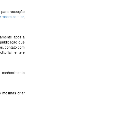
s para recepção
.rbcbm.com.br
,
atamente após a
 publicação que
os, contato com
ditorialmente e
 o conhecimento
às mesmas criar