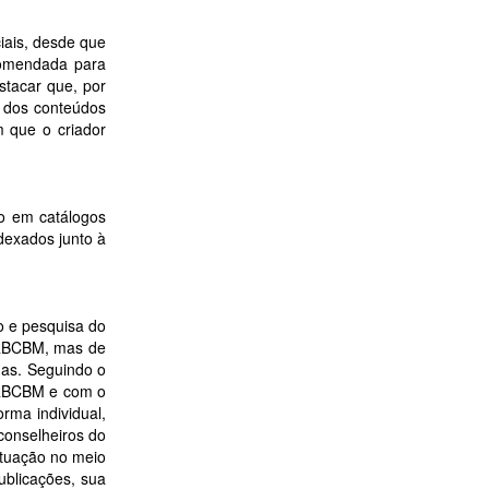
iais, desde que
ecomendada para
stacar que, por
o dos conteúdos
m que o criador
o em catálogos
ndexados junto à
no e pesquisa do
 RBCBM, mas de
adas. Seguindo o
a RBCBM e com o
rma individual,
conselheiros do
 atuação no meio
ublicações, sua