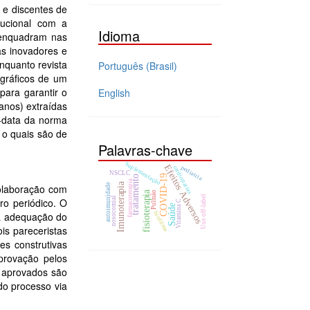
 e discentes de
tucional com a
Idioma
 enquadram nas
as inovadores e
nquanto revista
Português (Brasil)
ográficos de um
 para garantir o
English
anos) extraídas
r-data da norma
 o quais são de
Palavras-chave
Suplementação
Efeitos Adversos
cardiopatias
pediatria
NSCLC
COVID-19
tratamento
farmacoterapia
Imunoterapia
colaboração com
autoimunidade
fisioterapia
Pulmão
Uso off-label
nosocomial
ro periódico. O
Vitamina C
Saúde
 a adequação do
biofilme
is pareceristas
es construtivas
provação pelos
os aprovados são
do processo via